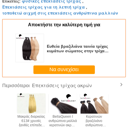
φυσικές επεκτάσεις τρίχας
Ετικέττες:
,
Επεκτάσεις τρίχας για τη λεπτή τρίχα
,
τοποθετώ αιχμή στις επεκτάσεις ανθρώπινα μαλλιών
Αποκτήστε την καλύτερη τιμή για
Ευθεία βραζιλιάνα ταινία τρίχας
κυμάτων σώματος στην τρίχα
Extentions με την πλήρη
επιδερμίδα
Να συνεχίσει
Επεκτάσεις τρίχας ακρών
Περισσότεροι
ακές
Μακράς διαρκείας
BellaQueen Ι
Κερατινών
Ανθρώπινα
ις τρίχας
613# χρυσές
ανθρώπινα μαλλιά
βραζιλιάνο
ακρών το
ρών
ξανθές επίπεδες
κερατινών ακρών
ανθρώπινα
επιδερμίδ