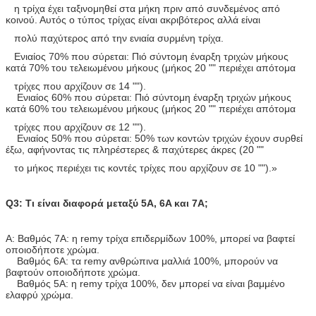
η τρίχα έχει ταξινομηθεί στα μήκη πριν από συνδεμένος από
κοινού. Αυτός ο τύπος τρίχας είναι ακριβότερος αλλά είναι
πολύ παχύτερος από την ενιαία συρμένη τρίχα.
Ενιαίος 70% που σύρεται: Πιό σύντομη έναρξη τριχών μήκους
κατά 70% του τελειωμένου μήκους (μήκος 20 "" περιέχει απότομα
τρίχες που αρχίζουν σε 14 "").
Ενιαίος 60% που σύρεται: Πιό σύντομη έναρξη τριχών μήκους
κατά 60% του τελειωμένου μήκους (μήκος 20 "" περιέχει απότομα
τρίχες που αρχίζουν σε 12 "").
Ενιαίος 50% που σύρεται: 50% των κοντών τριχών έχουν συρθεί
έξω, αφήνοντας τις πληρέστερες & παχύτερες άκρες (20 ""
το μήκος περιέχει τις κοντές τρίχες που αρχίζουν σε 10 "").»
Q3: Τι είναι διαφορά μεταξύ 5A, 6A και 7A;
Α: Βαθμός 7A: η remy τρίχα επιδερμίδων 100%, μπορεί να βαφτεί
οποιοδήποτε χρώμα.
Βαθμός 6A: τα remy ανθρώπινα μαλλιά 100%, μπορούν να
βαφτούν οποιοδήποτε χρώμα.
Βαθμός 5A: η remy τρίχα 100%, δεν μπορεί να είναι βαμμένο
ελαφρύ χρώμα.