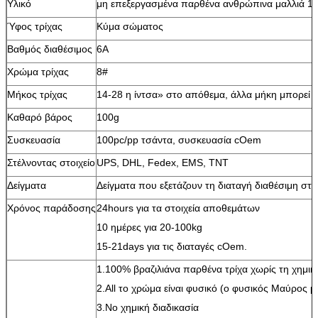
Υλικό
μη επεξεργασμένα παρθένα ανθρώπινα μαλλιά 1
Ύφος τρίχας
Κύμα σώματος
Βαθμός διαθέσιμος
6A
Χρώμα τρίχας
8#
Μήκος τρίχας
14-28 η ίντσα» στο απόθεμα, άλλα μήκη μπορεί 
Καθαρό βάρος
100g
Συσκευασία
100pc/pp τσάντα, συσκευασία cOem
Στέλνοντας στοιχείο
UPS, DHL, Fedex, EMS, TNT
Δείγματα
Δείγματα που εξετάζουν τη διαταγή διαθέσιμη στ
Χρόνος παράδοσης
24hours για τα στοιχεία αποθεμάτων
10 ημέρες για 20-100kg
15-21days για τις διαταγές cOem.
1.100% βραζιλιάνα παρθένα τρίχα χωρίς τη χημικ
2.All το χρώμα είναι φυσικό (ο φυσικός Μαύρος μ
3.No χημική διαδικασία