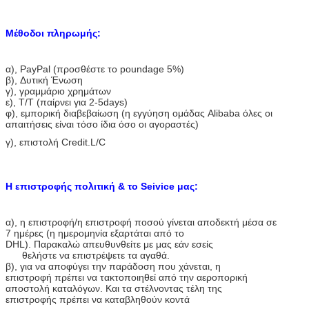
Μέθοδοι πληρωμής:
α), PayPal (προσθέστε το poundage 5%)
β), Δυτική Ένωση
γ), γραμμάριο χρημάτων
ε), T/T (παίρνει για 2-5days)
φ), εμπορική διαβεβαίωση (η εγγύηση ομάδας Alibaba όλες οι
απαιτήσεις είναι τόσο ίδια όσο οι αγοραστές)
γ), επιστολή Credit.L/C
Η επιστροφής πολιτική & το Seivice μας:
α), η επιστροφή/η επιστροφή ποσού γίνεται αποδεκτή μέσα σε
7 ημέρες (η ημερομηνία εξαρτάται από το
DHL). Παρακαλώ απευθυνθείτε με μας εάν εσείς
θελήστε να επιστρέψετε τα αγαθά.
β), για να αποφύγει την παράδοση που χάνεται, η
επιστροφή πρέπει να τακτοποιηθεί από την αεροπορική
αποστολή καταλόγων. Και τα στέλνοντας τέλη της
επιστροφής πρέπει να καταβληθούν κοντά