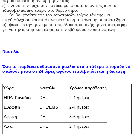
περάσετε από τη σγουρή τρίχα σας.
ε), πλύντε την τρίχα σας τακτικά με το σαμπουάν τρίχας & το
εδαφοβελτιωτικό τρίχας στο θερμό νερό.
Και βουρτσίστε το νερό εσωτερικών τρίχας εάν της μια
μικρή σύγχυση και αυτό είναι καλύτερη το κάνει την πετσέτα ξηρά.
φ), ψεκάστε την τρίχα με το πετρέλαιο προσοχής τρίχας διατροφής
για να την κρατήσετε μία φορά την εβδομάδα ενυδατωσμένη.
Ναυτιλία
Όλα τα παρθένα ανθρώπινα μαλλιά στο απόθεμα μπορούν να
σταλούν μέσα σε 24 ώρες αφότου επιβεβαιώνεται η διαταγή.
Χώρα
Ναυτιλία
Χρόνος παράδοσης
ΗΠΑ, Καναδάς
DHL
2-4 ημέρες
Ευρώπη
DHL/EMS
2-4 ημέρες
Αφρική
DHL
3-6 ημέρες
Ασία
DHL
2-4 ημέρες