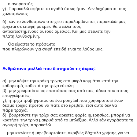
ο αγοραστής.
γ). Παρακαλώ αφήστε τα αγαθά όπως ήταν. Δεν δεχόμαστε τους
χαλασμένους.
δ), εάν το λανθασμένο στοιχείο παραλαμβάνεται, παρακαλώ μας
έρχεται σε επαφή με εμείς θα στείλει τους
αντικατεστημένους αυτούς αμέσως. Και μας στείλετε την
πλάτη λανθασμένη.
Θα είμαστε το πρόσωπο
που πληρώνουν για σαφή επειδή είναι το λάθος μας.
Ανθρώπινα μαλλιά που διατηρούν τις άκρες:
α), μην κόψτε την κρόκη τρίχας στα μικρά κομμάτια κατά την
καθορισμό, καθιστά την τρίχα εύκολη.
β), μην χρωματίστε τις επεκτάσεις σας από σας άδεια που στους
επαγγελματίες.
γ), η τρίχα τραβήγματος σε ένα ponytail που χρησιμοποιεί έναν
δεσμό τρίχας προτού να πάτε στο κρεβάτι, έτσι αυτό δεν θα
πάρει τραχιά.
δ), βουρτσίστε την τρίχα σας αρκετές φορές ημερησίως, μπορεί να
κρατήσει την τρίχα μακρυά από το μπλέξιμο. Αλλά εάν αγοράσατε τη
σγουρή τρίχα, παρακαλώ
μην κτενίστε ή μην βουρτσίστε, ακριβώς δάχτυλα χρήσης για να