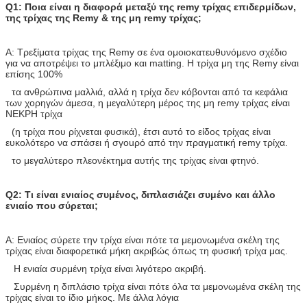
Q1: Ποια είναι η διαφορά μεταξύ της remy τρίχας επιδερμίδων,
της τρίχας της Remy & της μη remy τρίχας;
Α: Τρεξίματα τρίχας της Remy σε ένα ομοιοκατευθυνόμενο σχέδιο
για να αποτρέψει το μπλέξιμο και matting. Η τρίχα μη της Remy είναι
επίσης 100%
τα ανθρώπινα μαλλιά, αλλά η τρίχα δεν κόβονται από τα κεφάλια
των χορηγών άμεσα, η μεγαλύτερη μέρος της μη remy τρίχας είναι
ΝΕΚΡΗ τρίχα
(η τρίχα που ρίχνεται φυσικά), έτσι αυτό το είδος τρίχας είναι
ευκολότερο να σπάσει ή σγοuρό από την πραγματική remy τρίχα.
το μεγαλύτερο πλεονέκτημα αυτής της τρίχας είναι φτηνό.
Q2: Τι είναι ενιαίος συμένος, διπλασιάζει συμένο και άλλο
ενιαίο που σύρεται;
Α: Ενιαίος σύρετε την τρίχα είναι πότε τα μεμονωμένα σκέλη της
τρίχας είναι διαφορετικά μήκη ακριβώς όπως τη φυσική τρίχα μας.
Η ενιαία συρμένη τρίχα είναι λιγότερο ακριβή.
Συρμένη η διπλάσιο τρίχα είναι πότε όλα τα μεμονωμένα σκέλη της
τρίχας είναι το ίδιο μήκος. Με άλλα λόγια