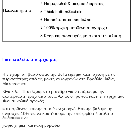
4.No μυρωδιά & μακράς διαρκείας
Πλεονεκτήματα
5.Thick bottom$cuticle
6.No σκόρπισμα tangle&no
7.100% αρχική παρθένα remy τρίχα
8.Keep κύμα/σγουρός μετά από την πλύση
Γιατί επιλέξτε την τρίχα μας;
Η επιχείρηση βασίλισσας της Bella έχει μια καλή σχέση με τις
περισσότερες από τις μονές καλογραιών στη Βραζιλία, Ινδία,
Μαλαισία και
Κίνα κ.λπ.
Έτσι έχουμε το previlige για να πάρουμε την
ακατέργαστη τρίχα από τους.
Αυτός ο τρόπος κάνει την τρίχα μας
είναι συνολικά αρχικός
και παρθένος, επίσης από έναν χορηγό.
Επίσης βάλαμε την
ανησυχία 10% για να κρατήσουμε την επιδερμίδα,
έτσι όλες οι
διαδικασίες είναι
χωρίς χημική και κακή μυρωδιά.