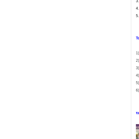
3
4
5
Τ
1
2
3
4
5
6
τ