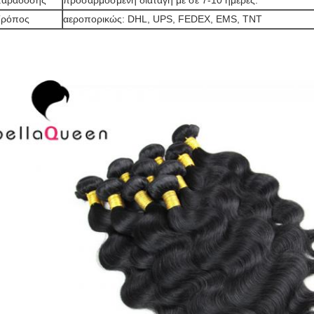
παράδοσης
προσαρμοσμένη διαταγή με σε 7-10 ημέρες.
Τρόπος
αεροπορικώς: DHL, UPS, FEDEX, EMS, TNT