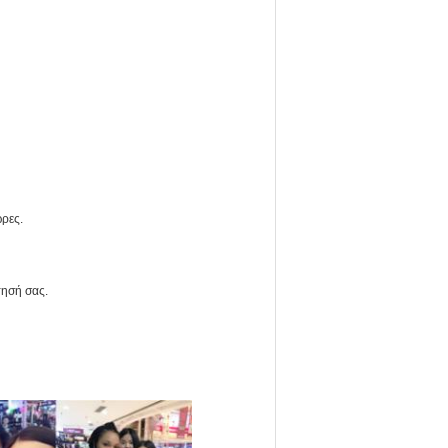
ώρες.
τησή σας.