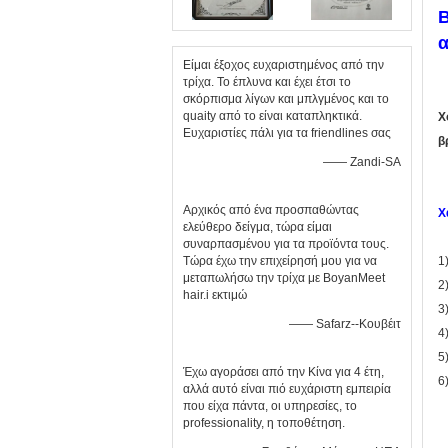
Β
α
Είμαι έξοχος ευχαριστημένος από την
τρίχα. Το έπλυνα και έχει έτσι το
σκόρπισμα λίγων και μπλγμένος και το
quaity από το είναι καταπληκτικά.
Χ
Ευχαριστίες πάλι για τα friendlines σας
β
—— Zandi-SA
Αρχικός από ένα προσπαθώντας
Χ
ελεύθερο δείγμα, τώρα είμαι
συναρπασμένου για τα προϊόντα τους.
Τώρα έχω την επιχείρησή μου για να
1
μεταπωλήσω την τρίχα με BoyanMeet
2
hair.i εκτιμώ
3
—— Safarz--Κουβέιτ
4
5
Έχω αγοράσει από την Κίνα για 4 έτη,
6
αλλά αυτό είναι πιό ευχάριστη εμπειρία
που είχα πάντα, οι υπηρεσίες, το
professionality, η τοποθέτηση.