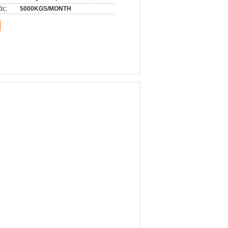
άς:
5000KGS/MONTH