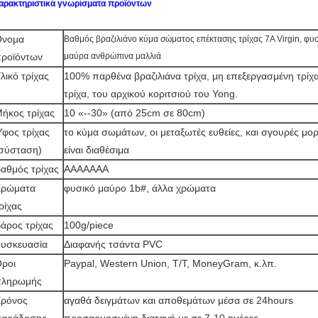
αρακτηριστικά γνωρίσματα προϊόντων
Όνομα
Βαθμός βραζιλιάνο κύμα σώματος επέκτασης τρίχας 7A Virgin, φυ
ροϊόντων
μαύρα ανθρώπινα μαλλιά
λικό τρίχας
100% παρθένα βραζιλιάνα τρίχα, μη επεξεργασμένη τρίχ
τρίχα, του αρχικού κοριτσιού του Yong.
ήκος τρίχας
10 «--30» (από 25cm σε 80cm)
φος τρίχας
το κύμα σωμάτων, οι μεταξωτές ευθείες, και σγουρές μο
σύσταση)
είναι διαθέσιμα
αθμός τρίχας
AAAAAAA
Χρώματα
φυσικό μαύρο 1b#, άλλα χρώματα
ρίχας
άρος τρίχας
100g/piece
υσκευασία
Διαφανής τσάντα PVC
ροι
Paypal, Western Union, T/T, MoneyGram, κ.λπ.
πληρωμής
ρόνος
αγαθά δειγμάτων και αποθεμάτων μέσα σε 24hours