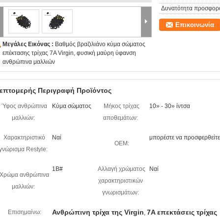
Δυνατότητα προσφορ
Επικοινωνία
Μεγάλες Εικόνας :
Βαθμός βραζιλιάνο κύμα σώματος
επέκτασης τρίχας 7A Virgin, φυσική μαύρη ύφανση
ανθρώπινα μαλλιών
επτομερής Περιγραφή Προϊόντος
Ύφος ανθρώπινα
Κύμα σώματος
Μήκος τρίχας
10» - 30» ίντσα
μαλλιών:
αποθεμάτων:
Χαρακτηριστικό
Ναί
μπορέστε να προσφερθείτε
OEM:
γνώρισμα Restyle:
1B#
Αλλαγή χρώματος
Ναί
Χρώμα ανθρώπινα
χαρακτηριστικών
μαλλιών:
γνωρισμάτων:
Ανθρώπινη τρίχα της Virgin
7A επεκτάσεις τρίχας
Επισημαίνω:
,