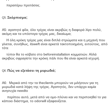
περαιτέρω προτάσεις.
Σκόρπισμα;
Q5.
A5: αγαπητέ φίλε, όλο τρίχας είναι ακριβώς η διαφορά λίγο πολύ,
ακόμη και τα υπόστεγα τρίχας μας, δικαίωμα;
Η όλη κρόκη τρίχας μας είναι διπλά στρώματα και η μηχανή που
γίνεται, συνήθως, itsweft είναι αρκετά τακτοποιημένη, εντούτοις, από
τότε
τύποι θα το κόβατε στο beforeinstallation κομματιών. Αλλά
ακριβώς σφραγίστε την κρόκη πάλι που θα είναι αρκετά ισχυρή.
Πώς να εξετάσει τη μυρωδιά;
Q6.
A6: Μερικά από την τα theclients μπορούν να μιλήσουν για τη
μυρωδιά κατά λήψη της τρίχας. Αγαπητός, δεν υπάρχει καμία
ανησυχία needto
περίπου αυτό, μετά από να ομο-πλύνει και να περιποιηθεί το για
κάποιο διάστημα, το odorwill εξαφανίζεται.