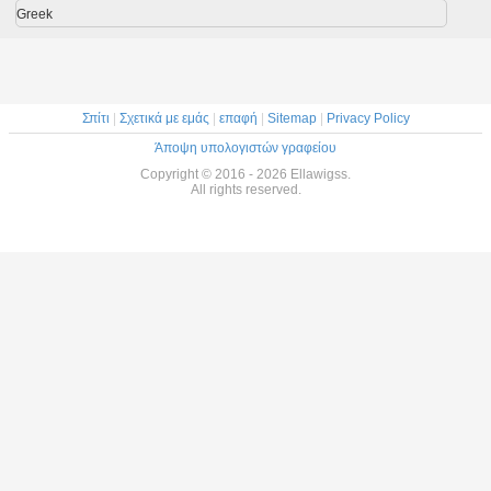
ια τα
μαλλιών
Greek
τσια
Σπίτι
|
Σχετικά με εμάς
|
επαφή
|
Sitemap
|
Privacy Policy
Άποψη υπολογιστών γραφείου
Copyright © 2016 - 2026 Ellawigss.
All rights reserved.