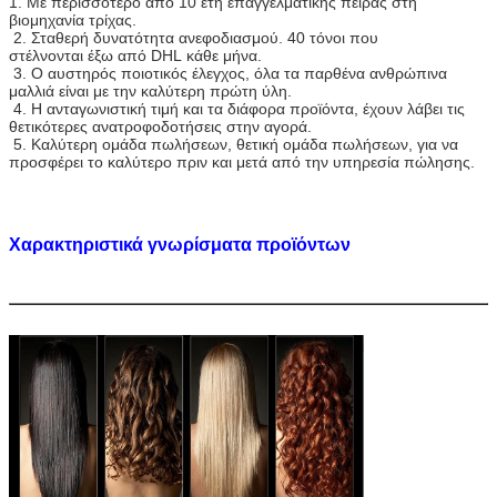
1. Με περισσότερο από 10 έτη επαγγελματικής πείρας στη
βιομηχανία τρίχας.
2. Σταθερή δυνατότητα ανεφοδιασμού. 40 τόνοι που
στέλνονται έξω από DHL κάθε μήνα.
3. Ο αυστηρός ποιοτικός έλεγχος, όλα τα παρθένα ανθρώπινα
μαλλιά είναι με την καλύτερη πρώτη ύλη.
4. Η ανταγωνιστική τιμή και τα διάφορα προϊόντα, έχουν λάβει τις
θετικότερες ανατροφοδοτήσεις στην αγορά.
5. Καλύτερη ομάδα πωλήσεων, θετική ομάδα πωλήσεων, για να
προσφέρει το καλύτερο πριν και μετά από την υπηρεσία πώλησης.
Χαρακτηριστικά γνωρίσματα προϊόντων
Όνομα Brande
Υλικό
μη επεξεργασμένα παρθένα ανθρώπινα μαλλιά
100%
Σύσταση διαθέσιμη
Κατ' ευθείαν, κύμα σωμάτων, χαλαρό κύμα,
βαθύ κύμα, κύμα νερού, kinky σγουρός,
τρίχα Fumi
Βαθμός διαθέσιμος
6A, 7A