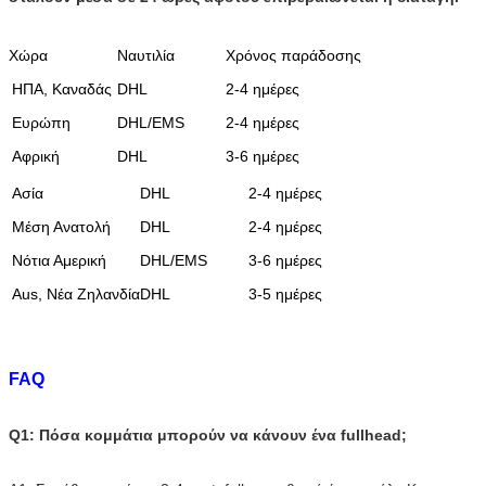
3.No χημική διαδικασία
Πλεονεκτήματα
4.No μυρωδιά & μακράς διαρκείας
Χώρα
Ναυτιλία
Χρόνος παράδοσης
5.Thick bottom$cuticle
ΗΠΑ, Καναδάς
DHL
2-4 ημέρες
6.No σκόρπισμα tangle&no
7.100% αρχική παρθένα remy τρίχα
Ευρώπη
DHL/EMS
2-4 ημέρες
8.Keep κύμα/σγουρός μετά από την πλύση
Αφρική
DHL
3-6 ημέρες
Ασία
DHL
2-4 ημέρες
Μέση Ανατολή
DHL
2-4 ημέρες
Νότια Αμερική
DHL/EMS
3-6 ημέρες
Aus, Νέα Ζηλανδία
DHL
3-5 ημέρες
FAQ
Q1: Πόσα κομμάτια μπορούν να κάνουν ένα fullhead;