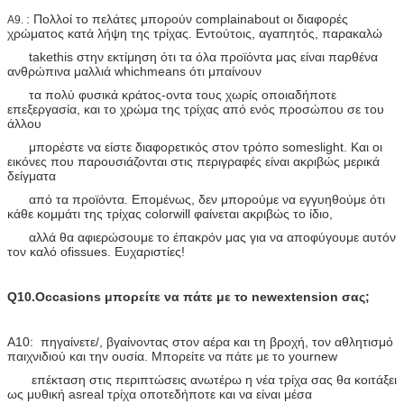
: Πολλοί το πελάτες μπορούν complainabout οι διαφορές
A9.
χρώματος κατά λήψη της τρίχας. Εντούτοις, αγαπητός, παρακαλώ
takethis στην εκτίμηση ότι τα όλα προϊόντα μας είναι παρθένα
ανθρώπινα μαλλιά whichmeans ότι μπαίνουν
τα πολύ φυσικά κράτος-οντα τους χωρίς οποιαδήποτε
επεξεργασία, και το χρώμα της τρίχας από ενός προσώπου σε του
άλλου
μπορέστε να είστε διαφορετικός στον τρόπο someslight. Και οι
εικόνες που παρουσιάζονται στις περιγραφές είναι ακριβώς μερικά
δείγματα
από τα προϊόντα. Επομένως, δεν μπορούμε να εγγυηθούμε ότι
κάθε κομμάτι της τρίχας colorwill φαίνεται ακριβώς το ίδιο,
αλλά θα αφιερώσουμε το έπακρόν μας για να αποφύγουμε αυτόν
τον καλό ofissues. Ευχαριστίες!
Q10.Occasions μπορείτε να πάτε με το newextension σας;
A10: πηγαίνετε/, βγαίνοντας στον αέρα και τη βροχή, τον αθλητισμό
παιχνιδιού και την ουσία. Μπορείτε να πάτε με το yournew
επέκταση στις περιπτώσεις ανωτέρω η νέα τρίχα σας θα κοιτάξει
ως μυθική asreal τρίχα οποτεδήποτε και να είναι μέσα