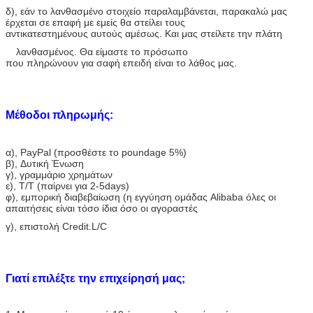
δ), εάν το λανθασμένο στοιχείο παραλαμβάνεται, παρακαλώ μας
έρχεται σε επαφή με εμείς θα στείλει τους
αντικατεστημένους αυτούς αμέσως. Και μας στείλετε την πλάτη
λανθασμένος. Θα είμαστε το πρόσωπο
που πληρώνουν για σαφή επειδή είναι το λάθος μας.
Μέθοδοι πληρωμής:
α)
, PayPal (προσθέστε το poundage 5%)
β), Δυτική Ένωση
γ), γραμμάριο χρημάτων
ε), T/T (παίρνει για 2-5days)
φ), εμπορική διαβεβαίωση (η εγγύηση ομάδας Alibaba όλες οι
απαιτήσεις είναι τόσο ίδια όσο οι αγοραστές
γ), επιστολή Credit.L/C
Γιατί επιλέξτε την επιχείρησή μας;