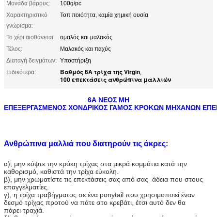
Μονάδα βάρους:
100g/pc
Χαρακτηριστικό
Τοπ ποιότητα, καμία χημική ουσία
γνώρισμα:
Το χέρι αισθάνεται:
ομαλός και μαλακός
Τέλος:
Μαλακός και παχύς
Διαταγή δειγμάτων:
Υποστήριξη
Βαθμός 6A τρίχα της Virgin
Ειδικότερα:
,
100 επεκτάσεις ανθρώπινα μαλλιών
6A ΝΕΟΣ ΜΗ
ΕΠΕΞΕΡΓΑΣΜΕΝΟΣ ΧΟΝΔΡΙΚΟΣ ΓΑΜΟΣ ΚΡΟΚΩΝ ΜΗΧΑΝΩΝ ΕΠΕΚΤ
Ανθρώπινα μαλλιά που διατηρούν τις άκρες:
α), μην κόψτε την κρόκη τρίχας στα μικρά κομμάτια κατά την
καθορισμό, καθιστά την τρίχα εύκολη.
β), μην χρωματίστε τις επεκτάσεις σας από σας άδεια που στους
επαγγελματίες.
γ), η τρίχα τραβήγματος σε ένα ponytail που χρησιμοποιεί έναν
δεσμό τρίχας προτού να πάτε στο κρεβάτι, έτσι αυτό δεν θα
πάρει τραχιά.