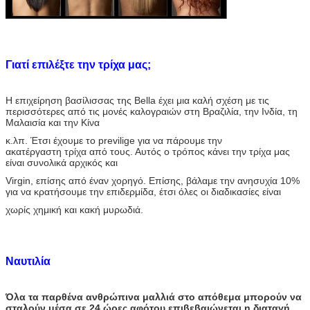
Χρώμα τρίχας
Φυσικό μαύρο #1B (άλλα χρώματα μπορούν να
προσαρμοστούν)
Μήκος τρίχας
8» - 30» στο απόθεμα, άλλα μήκη μπορούν να
προσαρμοστούν
Γιατί επιλέξτε την τρίχα μας;
Καθαρό βάρος
100-105g, about3.4-3.6oz/pc
Η επιχείρηση βασίλισσας της Bella έχει μια καλή σχέση με τις
MOQ
5pcs για το εφοδιασμένο στοιχείο, 10pcs για τη
περισσότερες από τις μονές καλογραιών στη Βραζιλία, την Ινδία, τη
διαταγή
Μαλαισία και την Κίνα
Τέχνη
Διπλές κρόκη και μηχανή που γίνονται
κ.λπ. Έτσι έχουμε το previlige για να πάρουμε την
ακατέργαστη τρίχα από τους. Αυτός ο τρόπος κάνει την τρίχα μας
Δείγματα
Δείγματα που εξετάζουν τη
είναι συνολικά αρχικός και
διαταγή διαθέσιμη στο βασικό του αποθέματος
Virgin, επίσης από έναν χορηγό. Επίσης, βάλαμε την ανησυχία 10%
για να κρατήσουμε την επιδερμίδα, έτσι όλες οι διαδικασίες είναι
Χρόνος παράδοσης
24hours για τα στοιχεία αποθεμάτων
χωρίς χημική και κακή μυρωδιά.
10 ημέρες για 20-100kg
15-21days για τις διαταγές cOem.
1.100% βραζιλιάνα παρθένα τρίχα χωρίς τη
Ναυτιλία
χημικούς επεξεργασία και θάνατο.
2.All το χρώμα είναι φυσικό (ο
φυσικός Μαύρος με λίγο καφετή)
Όλα τα παρθένα ανθρώπινα μαλλιά στο απόθεμα μπορούν να
σταλούν μέσα σε 24 ώρες αφότου επιβεβαιώνεται η διαταγή.