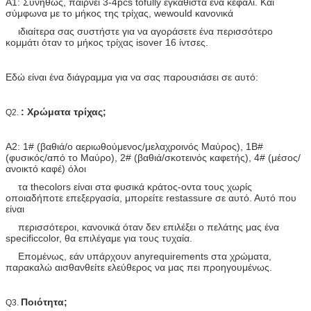
Α1: Συνήθως, παίρνει 3-4pcs tofully εγκαθιστά ένα κεφάλι. Και
σύμφωνα με το μήκος της τρίχας, wewould κανονικά
ιδιαίτερα σας συστήστε για να αγοράσετε ένα περισσότερο
κομμάτι όταν το μήκος τρίχας isover 16 ίντσες.
Εδώ είναι ένα διάγραμμα για να σας παρουσιάσει σε αυτό:
: Χρώματα τρίχας;
Q2.
A2: 1# (βαθιά/ο αεριωθούμενος/μελαχροινός Μαύρος), 1B#
(φυσικός/από το Μαύρο), 2# (βαθιά/σκοτεινός καφετής), 4# (μέσος/
ανοικτό καφέ) όλοι
τα thecolors είναι στα φυσικά κράτος-οντα τους χωρίς
οποιαδήποτε επεξεργασία, μπορείτε restassure σε αυτό. Αυτό που
είναι
περισσότεροι, κανονικά όταν δεν επιλέξει ο πελάτης μας ένα
specificcolor, θα επιλέγαμε για τους τυχαία.
Επομένως, εάν υπάρχουν anyrequirements στα χρώματα,
παρακαλώ αισθανθείτε ελεύθερος να μας πει προηγουμένως.
Ποιότητα;
Q3.