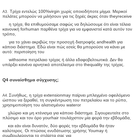
Τρίχα εντελώς 100%virgin χωρίς οποιοδήποτε μίγμα. Μερικοί
A3.
πελάτες μπορούν να μιλήσουν για τις ξηρές άκρες όταν theyreceive
η τρίχα, θα επιθυμούσαμε σαφώς να δηλώσουμε ότι είναι τέλεια
κανονική forhuman παρθένα τρίχα για να εμφανιστεί κατά αυτόν τον
τρόπο,
για το χάνει ακριβώς την προσοχή διατροφής andhealth για
κάποιο διάστημα. Εδώ είναι πώς εσείς θα μπορούσε να κάνει με
αυτό: περιποίηση του
withsome πετρέλαιο τρίχας ή άλλα εδαφοβελτιωτικά. Δεν θα
υπάρξει κανένα αρνητικό αποτέλεσμα στο thequality της τρίχας.
Q4 συναίσθημα σύγχυσης;
Συνήθως, η τρίχα extensionmay παίρνει μπλεγμένο οφειλόμενο
A4.
ώσπου να ξεραθεί, τη συγκέντρωση του πετρελαίου και το ρύπο,
χρησιμοποίηση του αλατισμένου wateror
χλώριο και μη κτένισμα για κάποιο διάστημα. Σιγουρευτείτε στο
πλύσιμο και τον όρο yourhair τουλάχιστον μία φορά την εβδομάδα,
και εάν είναι δυνατόν, δύο φορές την εβδομάδα θα ήταν
καλύτερος. Οι πτώσεις ενυδάτωσης χρήσης Youmay ή
συμβουλεύονται το στιλίστα σας για