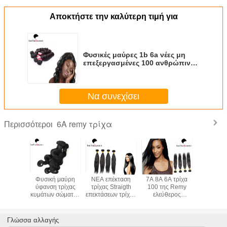
Αποκτήστε την καλύτερη τιμή για
Φυσικές μαύρες 1b 6a νέες μη
επεξεργασμένες 100 ανθρώπινες
Remy επεκτάσεις τρίχας
Να συνεχίσει
6A remy τρίχα
Περισσότεροι
 μαύρες
Φυσική μαύρη
ΝΕΑ επέκταση
7A 8A 6A τρίχα
Βαθμός ε
κυμάτων
ύφανση τρίχας
τρίχας Straigth
100 της Remy
ανθρώ
Remy
κυμάτων σώματος
επεκτάσεων τρίχας
ελεύθερος
μαλλιών 6A
άσεις
επεκτάσεων
της Remy
μαλακός
Remy γι
ώπινα
ανθρώπινα
σύστασης 6a
σύγχυσης
μαύρες γυ
ν τοις
μαλλιών της Virgin
βραζιλιάνα
επεκτάσεων
ευθέα αν
Γλώσσα αλλαγής
ίχας Weft
τρίχας 6A Remy
ανθρώπινα
μαλλ