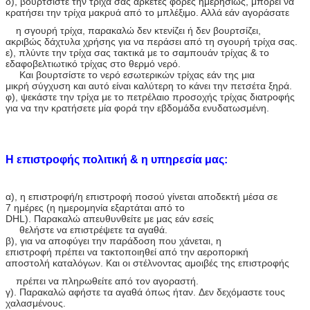
δ), βουρτσίστε την τρίχα σας αρκετές φορές ημερησίως, μπορεί να
κρατήσει την τρίχα μακρυά από το μπλέξιμο. Αλλά εάν αγοράσατε
η σγουρή τρίχα, παρακαλώ δεν κτενίζει ή δεν βουρτσίζει,
ακριβώς δάχτυλα χρήσης για να περάσει από τη σγουρή τρίχα σας.
ε), πλύντε την τρίχα σας τακτικά με το σαμπουάν τρίχας & το
εδαφοβελτιωτικό τρίχας στο θερμό νερό.
Και βουρτσίστε το νερό εσωτερικών τρίχας εάν της μια
μικρή σύγχυση και αυτό είναι καλύτερη το κάνει την πετσέτα ξηρά.
φ), ψεκάστε την τρίχα με το πετρέλαιο προσοχής τρίχας διατροφής
για να την κρατήσετε μία φορά την εβδομάδα ενυδατωσμένη.
Η επιστροφής πολιτική & η υπηρεσία μας:
α)
, η επιστροφή/η επιστροφή ποσού γίνεται αποδεκτή μέσα σε
7 ημέρες (η ημερομηνία εξαρτάται από το
DHL). Παρακαλώ απευθυνθείτε με μας εάν εσείς
θελήστε να επιστρέψετε τα αγαθά.
β), για να αποφύγει την παράδοση που χάνεται, η
επιστροφή πρέπει να τακτοποιηθεί από την αεροπορική
αποστολή καταλόγων. Και οι στέλνοντας αμοιβές της επιστροφής
πρέπει να πληρωθείτε από τον αγοραστή.
γ). Παρακαλώ αφήστε τα αγαθά όπως ήταν. Δεν δεχόμαστε τους
χαλασμένους.