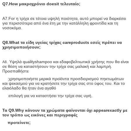
Q7.How μακροχρόνιο doesit τελευταίο;
A7.For η τρίχα σε τέτοια υψηλή ποιότητα, αυτό μπορεί να διαρκέσει
για περισσότερα από ένα έτη με την κατάλληλη φροντίδα και τη
νοσοκόμα.
Q8.What τα είδη υγείας τρίχας careproducts εσείς πρέπει να
χρησιμοποιήσουν;
Υψηλά qualityshampoo και εδαφοβελτιωτικά χρήσης που θα είναι
A8.
σε θέση να καταστήσουν την τρίχα σας μαλακή και λαμπρή.
Προσπαθήστε
χρησιμοποιήστε μερικά προϊόντα προσδιορισμού πηκτωμάτων
και ψεκασμού για να κρατήσετε την τρίχα σας στο ύφος του. Και το
ελαιόλαδο θα ήταν ένα αγαθό
επιλογή για να καταστήσει την τρίχα σας υγιή.
Τα Q9.Why κάνουν τα χρώματα φαίνονται όχι appearexactly με
τον τρόπο ως εικόνες και περιγραφές
προτείνετε;