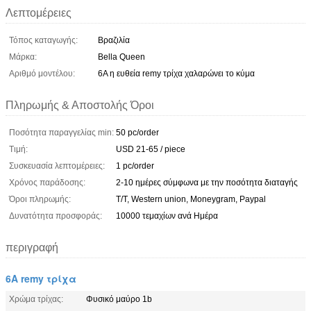
Λεπτομέρειες
Τόπος καταγωγής:
Βραζιλία
Μάρκα:
Bella Queen
Αριθμό μοντέλου:
6A η ευθεία remy τρίχα χαλαρώνει το κύμα
Πληρωμής & Αποστολής Όροι
Ποσότητα παραγγελίας min:
50 pc/order
Τιμή:
USD 21-65 / piece
Συσκευασία λεπτομέρειες:
1 pc/order
Χρόνος παράδοσης:
2-10 ημέρες σύμφωνα με την ποσότητα διαταγής
Όροι πληρωμής:
T/T, Western union, Moneygram, Paypal
Δυνατότητα προσφοράς:
10000 τεμαχίων ανά Ημέρα
περιγραφή
6A remy τρίχα
Χρώμα τρίχας:
Φυσικό μαύρο 1b