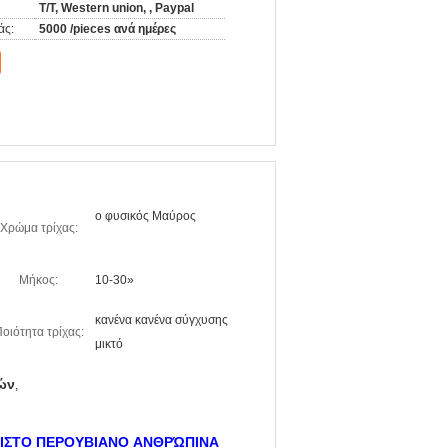
T/T, Western union, , Paypal
άς:
5000 /pieces ανά ημέρες
ο φυσικός Μαύρος
Χρώμα τρίχας:
Μήκος:
10-30»
κανένα κανένα σύγχυσης
οιότητα τρίχας:
μικτό
ών
,
ΙΣΤΟ ΠΕΡΟΥΒΙΑΝΟ ΑΝΘΡΏΠΙΝΑ