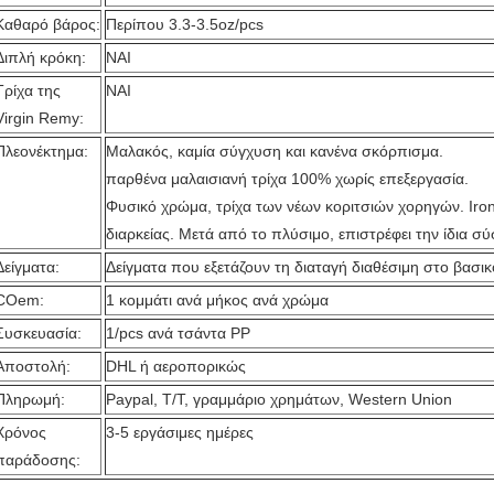
Καθαρό βάρος:
Περίπου 3.3-3.5oz/pcs
Διπλή κρόκη:
ΝΑΙ
Τρίχα της
ΝΑΙ
Virgin Remy:
Πλεονέκτημα:
Μαλακός, καμία σύγχυση και κανένα σκόρπισμα.
παρθένα μαλαισιανή τρίχα 100% χωρίς επεξεργασία.
Φυσικό χρώμα, τρίχα των νέων κοριτσιών χορηγών. Iron
διαρκείας. Μετά από το πλύσιμο, επιστρέφει την ίδια σ
Δείγματα:
Δείγματα που εξετάζουν τη διαταγή διαθέσιμη στο βασι
COem:
1 κομμάτι ανά μήκος ανά χρώμα
Συσκευασία:
1/pcs ανά τσάντα PP
Αποστολή:
DHL ή αεροπορικώς
Πληρωμή:
Paypal, T/T, γραμμάριο χρημάτων, Western Union
Χρόνος
3-5 εργάσιμες ημέρες
παράδοσης: