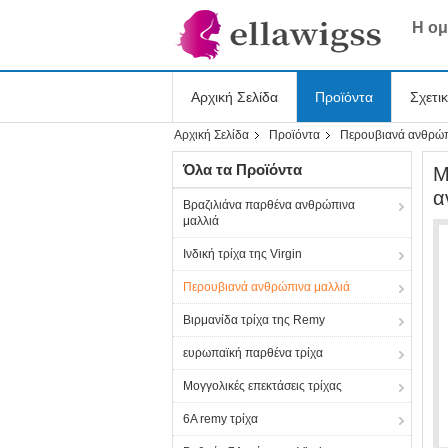
Η ομ
Αρχική Σελίδα
Προϊόντα
Σχετι
Αρχική Σελίδα
Προϊόντα
Περουβιανά ανθρώπ
Shopping Online
Όλα τα Προϊόντα
Μ
α
Βραζιλιάνα παρθένα ανθρώπινα
μαλλιά
Ινδική τρίχα της Virgin
Περουβιανά ανθρώπινα μαλλιά
Βιρμανίδα τρίχα της Remy
ευρωπαϊκή παρθένα τρίχα
Μογγολικές επεκτάσεις τρίχας
6A remy τρίχα