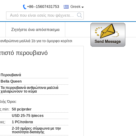
+86--15607431753
Greek
search
Ζητήστε ένα απόσπασμα
ανθρώπινα μαλλιά 1b για το όμορφο κορίτσι
τιστό περουβιανό
Περουβιανά
Bella Queen
Τα περουβιανά ανθρώπινα μαλλιά
χαλαρώνουν το κύμα
λής Όροι:
ς min:
50 pc/prder
USD 25-75 /pieces
ιες:
1 PC/τσάντα
2-10 ημέρες σύμφωνα με την
ποσότητα διαταγής