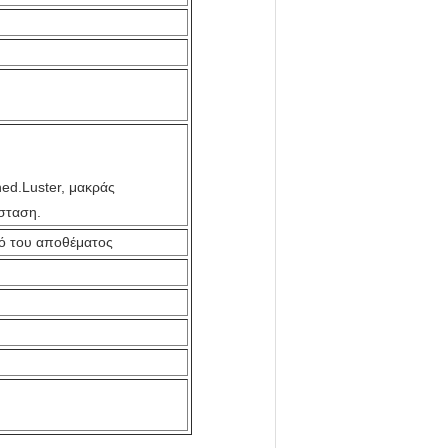
ed.Luster, μακράς
ύσταση.
κό του αποθέματος