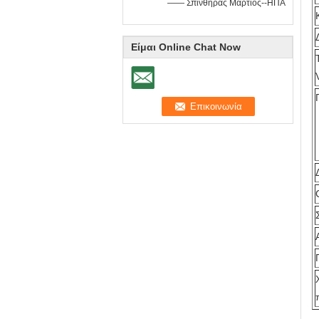
—— Σπινθήρας Μάρτιος--ΗΠΑ
Είμαι Online Chat Now