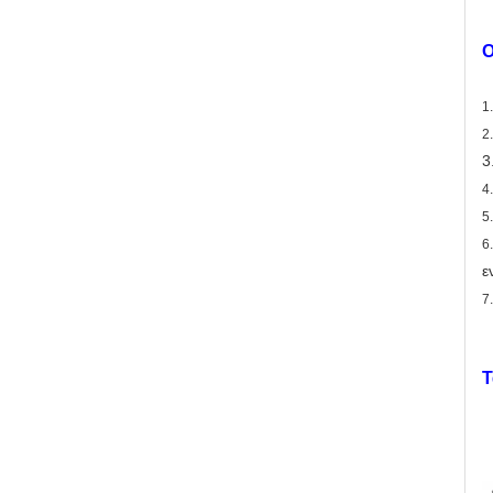
Ο
1
2
3
4
5
6
ε
7
Τ