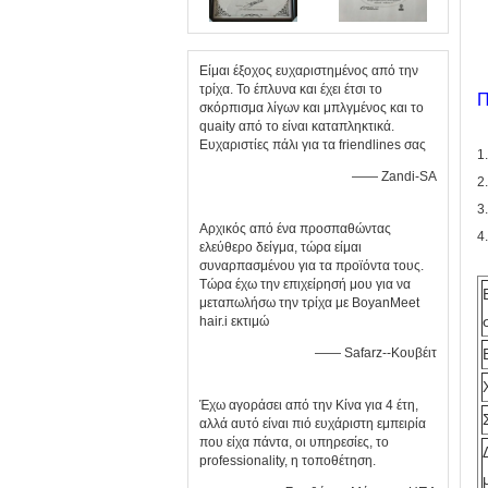
Είμαι έξοχος ευχαριστημένος από την
τρίχα. Το έπλυνα και έχει έτσι το
Π
σκόρπισμα λίγων και μπλγμένος και το
quaity από το είναι καταπληκτικά.
Ευχαριστίες πάλι για τα friendlines σας
1
—— Zandi-SA
2
3
Αρχικός από ένα προσπαθώντας
4
ελεύθερο δείγμα, τώρα είμαι
συναρπασμένου για τα προϊόντα τους.
Τώρα έχω την επιχείρησή μου για να
μεταπωλήσω την τρίχα με BoyanMeet
hair.i εκτιμώ
—— Safarz--Κουβέιτ
Έχω αγοράσει από την Κίνα για 4 έτη,
αλλά αυτό είναι πιό ευχάριστη εμπειρία
που είχα πάντα, οι υπηρεσίες, το
professionality, η τοποθέτηση.