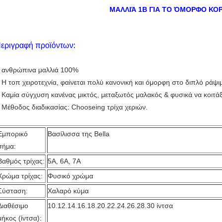
ΜΑΛΛΙΆ 1B ΓΙΑ ΤΟ ΌΜΟΡΦΟ ΚΟΡ
εριγραφή προϊόντων:
ανθρώπινα μαλλιά 100%
.
Η τοπ χειροτεχνία, φαίνεται πολύ κανονική και όμορφη στο διπλό ράψι
.
Καμία σύγχυση κανένας μικτός, μεταξωτός μαλακός & φυσικά να κοιτάξ
.
Μέθοδος διαδικασίας: Chooseing τρίχα χεριών.
.
Εμπορικό
Βασίλισσα της Bella
σήμα:
Βαθμός τρίχας:
5A, 6A, 7A
Χρώμα τρίχας:
Φυσικό χρώμα
Σύσταση:
Χαλαρό κύμα
Διαθέσιμο
10.12.14.16.18.20.22.24.26.28.30 ίντσα
μήκος (ίντσα):