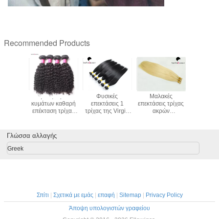
Recommended Products
ή ευθεία
Υγείας νερού
Φυσικές
Μαλακές
Φυσική 
η τρίχας
κυμάτων καθαρή
επεκτάσεις 1
επεκτάσεις τρίχας
περάτωση
 φυσικά
επέκταση τρίχας
τρίχας της Virgin
ακρών
κυμάτων 
 13 X 4
μαύρων γυναικών
βραζιλιάνες μη
συναισθήματος
τρίχας
ώπινα
τρίχας #1B της
επεξεργασμένες
613# χρυσές
μαλαισιανή
λιών
Virgin ινδική
δέσμες ανθρώπινα
ξανθές Ι 100g για
ΚΑΜΊΑ χ
Γλώσσα αλλαγής
υκών
σγουρή
μαλλιών
μια δέσμη
ουσ
ελλών
χρώματος Β
Greek
Σπίτι
|
Σχετικά με εμάς
|
επαφή
|
Sitemap
|
Privacy Policy
Άποψη υπολογιστών γραφείου