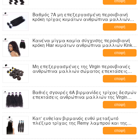
επαφή
Βαθμός 7A μη επεξεργασμένη περουβιανή
κρόκη τρίχας κυμάτων ανθρώπινα μαλλιών
βαθιά για τις γυναίκες
επαφή
Κανένα μίγμα καμία σύγχυσης περουβιανή
κρόκη Hiar κυμάτων ανθρώπινα μαλλιών Kinky
σγουρή για τις κυρίες
επαφή
Μη επεξεργασμένες της Virgin περουβιανές
ανθρώπινα μαλλιών σώματος επεκτάσεις
τρίχας κυμάτων σώματος κυμάτων 100g
επαφή
περουβιανές
Βαθιές σγουρές 6A βιρμανίδες τρίχας δεσμών
επεκτάσεις ανθρώπινα μαλλιών της Virgin
φυσικές μαύρες
επαφή
Κατ' ευθείαν βιρμανός ευθύ μεταξωτό
πλέξιμο τρίχας της Remy λαμπρού και της
αναπήδησης
επαφή