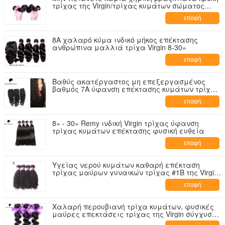
τρίχας της Virgin/τρίχας κυμάτων σώματος
καμία διάσπαση
επαφή
8A χαλαρό κύμα ινδικό μήκος επέκτασης
ανθρώπινα μαλλιά τρίχα Virgin 8-30»
επαφή
Βαθύς ακατέργαστος μη επεξεργασμένος
βαθμός 7A ύφανση επέκτασης κυμάτων τρίχας
της Virgin
επαφή
8» - 30» Remy ινδική Virgin τρίχας ύφανση
τρίχας κυμάτων επέκτασης φυσική ευθεία
επαφή
Υγείας νερού κυμάτων καθαρή επέκταση
τρίχας μαύρων γυναικών τρίχας #1B της Virgin
ινδική σγουρή
επαφή
Χαλαρή περουβιανή τρίχα κυμάτων, φυσικές
μαύρες επεκτάσεις τρίχας της Virgin σύγχυση-
ελεύθερες