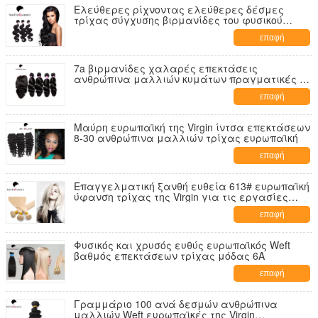
Ελεύθερες ρίχνοντας ελεύθερες δέσμες
τρίχας σύγχυσης βιρμανίδες του φυσικού
μαύρου κύματος σώματος
επαφή
7a βιρμανίδες χαλαρές επεκτάσεις
ανθρώπινα μαλλιών κυμάτων πραγματικές 10
ίντσα - 30 ίντσα
επαφή
Μαύρη ευρωπαϊκή της Virgin ίντσα επεκτάσεων
8-30 ανθρώπινα μαλλιών τρίχας ευρωπαϊκή
επαφή
Επαγγελματική ξανθή ευθεία 613# ευρωπαϊκή
ύφανση τρίχας της Virgin για τις εργασίες
ομορφιάς
επαφή
Φυσικός και χρυσός ευθύς ευρωπαϊκός Weft
βαθμός επεκτάσεων τρίχας μόδας 6A
επαφή
Γραμμάριο 100 ανά δεσμών ανθρώπινα
μαλλιών Weft ευρωπαϊκές της Virgin