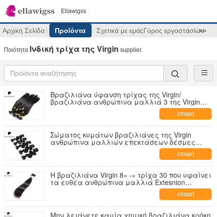
Ellawigss
Αρχική Σελίδα
Προϊόντα
Σχετικά με εμάς
Γύρος εργοστασίων
>>
Ινδική τρίχα της Virgin
Ποιότητα
supplier.
Βραζιλιάνα ύφανση τρίχας της Virgin/
βραζιλιάνα ανθρώπινα μαλλιά 3 της Virgin
δέσμες κατ' ευθείαν
επαφή
Σώματος κυμάτων βραζιλιάνες της Virgin
ανθρώπινα μαλλιών επεκτάσεων δέσμες
τρίχας της Virgin βραζιλιάνες
επαφή
Η βραζιλιάνα Virgin 8» -» τρίχα 30 που υφαίνει
τα ευθέα ανθρώπινα μαλλιά Extesnion
κυμάτων
επαφή
Μην λειάνετε καμία χημική βραζιλιάνα κρόκη