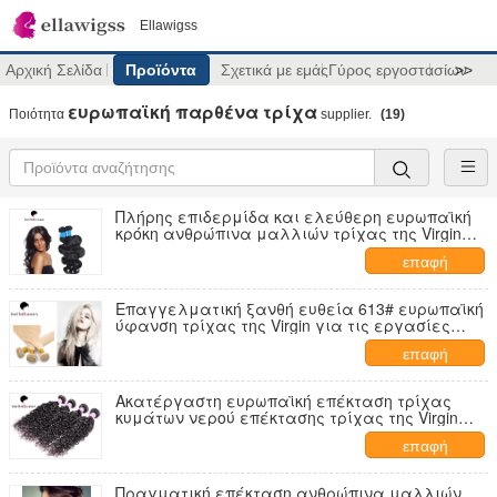
Ellawigss
Αρχική Σελίδα
Προϊόντα
Σχετικά με εμάς
Γύρος εργοστασίων
>>
ευρωπαϊκή παρθένα τρίχα
Ποιότητα
supplier.
(19)
Πλήρης επιδερμίδα και ελεύθερη ευρωπαϊκή
κρόκη ανθρώπινα μαλλιών τρίχας της Virgin
σύγχυσης φυσική μαύρη
επαφή
Επαγγελματική ξανθή ευθεία 613# ευρωπαϊκή
ύφανση τρίχας της Virgin για τις εργασίες
ομορφιάς
επαφή
Ακατέργαστη ευρωπαϊκή επέκταση τρίχας
κυμάτων νερού επέκτασης τρίχας της Virgin
για το κορίτσι
επαφή
Πραγματική επέκταση ανθρώπινα μαλλιών